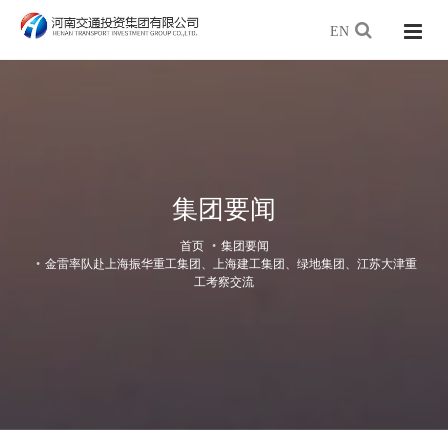
EN
集团要闻
首页
集团要闻
金雷率队赴上海振华重工集团、上海建工集团、绿地集团、江苏大津重
工考察交流