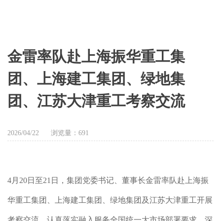
金雷率队赴上海振华重工集
团、上海建工集团、绿地集
团、江苏大津重工考察交流
2026/04/22
浏览量：
691
4月20日至21日，集团党委书记、董事长金雷率队赴上海振
华重工集团、上海建工集团、绿地集团及江苏大津重工开展
考察交流，认真落实融入服务全国统一大市场部署要求，深