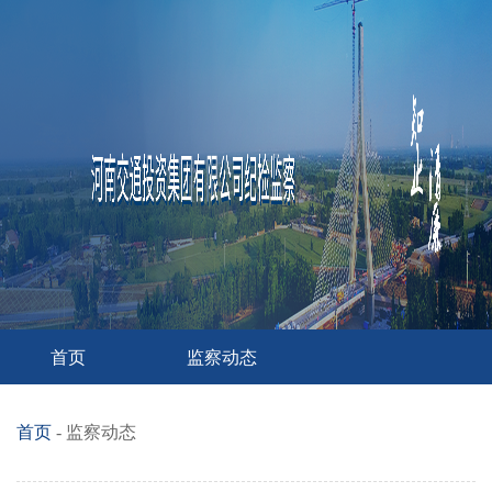
首页
监察动态
首页
-
监察动态