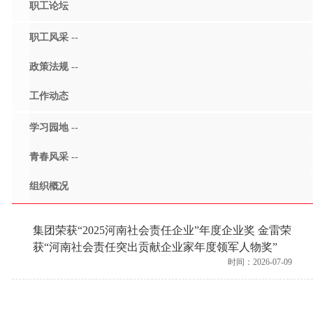
职工论坛
职工风采 --
政策法规 --
工作动态
学习园地 --
青春风采 --
组织概况
集团荣获“2025河南社会责任企业”年度企业奖 金雷荣
获“河南社会责任突出贡献企业家年度领军人物奖”
时间：2026-07-09