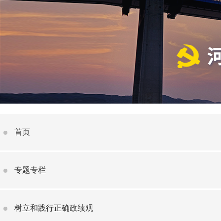
首页
专题专栏
树立和践行正确政绩观