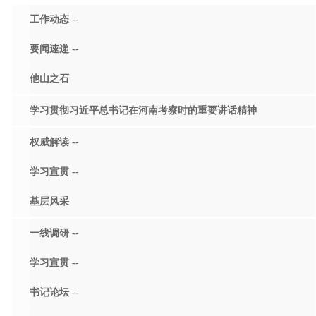
工作动态 --
要闻速递 --
他山之石
学习贯彻习近平总书记在河南考察时的重要讲话精神
权威解读 --
学习宣贯 --
基层风采
一线调研 --
学习宣贯 --
书记论坛 --