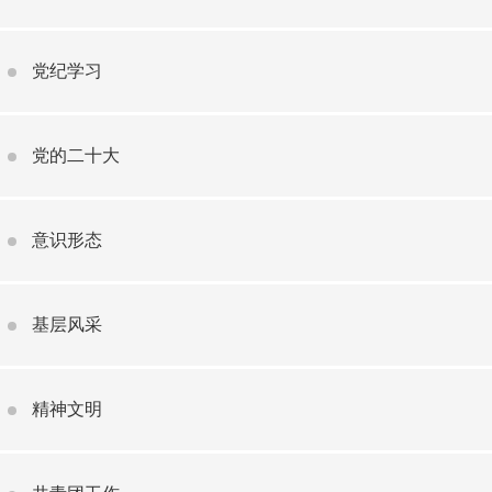
党纪学习
党的二十大
意识形态
基层风采
精神文明