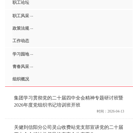
职工论坛
职工风采 --
政策法规 --
工作动态
学习园地 --
青春风采 --
组织概况
集团学习贯彻党的二十届四中全会精神专题研讨班暨
2026年度党组织书记培训班开班
时间：2026-04-13
关健到信阳分公司灵山收费站党支部宣讲党的二十届