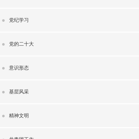
党纪学习
党的二十大
意识形态
基层风采
精神文明