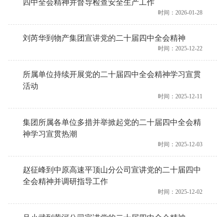
四中全会精神并督导检查安全生产工作
时间：2026-01-28
刘芮华到物产集团宣讲党的二十届四中全会精神
时间：2025-12-22
所属单位持续开展党的二十届四中全会精神学习宣贯
活动
时间：2025-12-11
集团所属各单位多措并举掀起党的二十届四中全会精
神学习宣贯热潮
时间：2025-12-03
赵征峰到中原高速平顶山分公司宣讲党的二十届四中
全会精神并调研指导工作
时间：2025-12-02