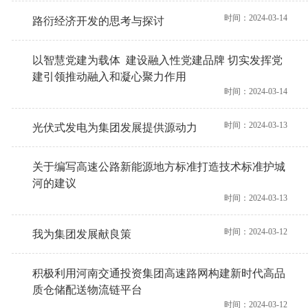
时间：2024-03-14
路衍经济开发的思考与探讨
以智慧党建为载体  建设融入性党建品牌 切实发挥党
建引领推动融入和凝心聚力作用
时间：2024-03-14
时间：2024-03-13
光伏式发电为集团发展提供源动力
关于编写高速公路新能源地方标准打造技术标准护城
河的建议
时间：2024-03-13
时间：2024-03-12
我为集团发展献良策
积极利用河南交通投资集团高速路网构建新时代高品
质仓储配送物流链平台
时间：2024-03-12