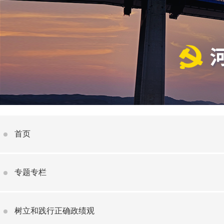
首页
专题专栏
树立和践行正确政绩观