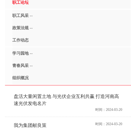
职工论坛
职工风采 --
政策法规 --
工作动态
学习园地 --
青春风采 --
组织概况
盘活大量闲置土地 与光伏企业互利共赢 打造河南高
速光伏发电名片
时间：2024-03-20
时间：2024-03-20
我为集团献良策