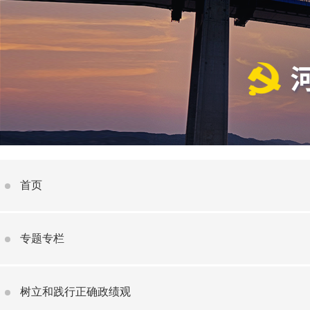
首页
专题专栏
树立和践行正确政绩观