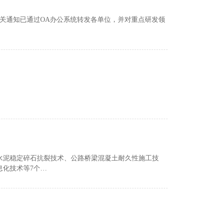
。相关通知已通过OA办公系统转发各单位，并对重点研发领
路水泥稳定碎石抗裂技术、公路桥梁混凝土耐久性施工技
化技术等7个…