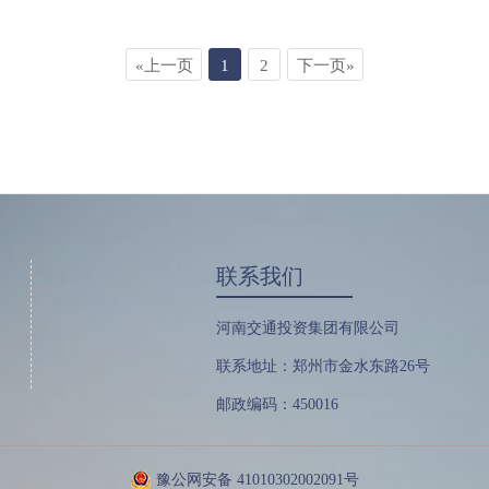
«上一页
1
2
下一页»
联系我们
河南交通投资集团有限公司
联系地址：郑州市金水东路26号
邮政编码：450016
豫公网安备 41010302002091号