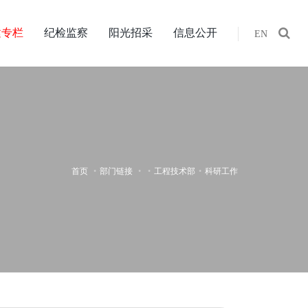
建专栏
纪检监察
阳光招采
信息公开
EN
首页
部门链接
工程技术部
科研工作