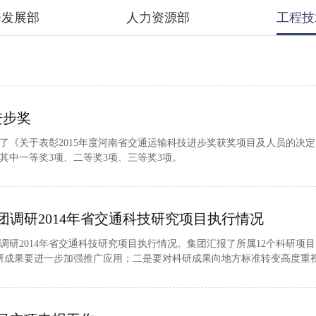
资发展部
人力资源部
工程技
进步奖
了《关于表彰2015年度河南省交通运输科技进步奖获奖项目及人员的决定》（
，其中一等奖3项、二等奖3项、三等奖3项。
调研2014年省交通科技研究项目执行情况
团调研2014年省交通科技研究项目执行情况。集团汇报了所属12个科研
研成果要进一步加强推广应用；二是要对科研成果向地方标准转变高度重