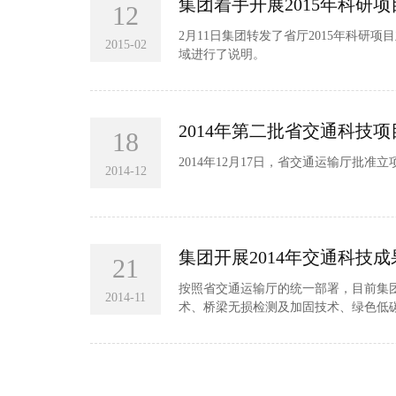
集团着手开展2015年科研
12
2月11日集团转发了省厅2015年科研
2015-02
域进行了说明。
2014年第二批省交通科技
18
2014年12月17日，省交通运输厅批
2014-12
集团开展2014年交通科技
21
按照省交通运输厅的统一部署，目前集团
2014-11
术、桥梁无损检测及加固技术、绿色低