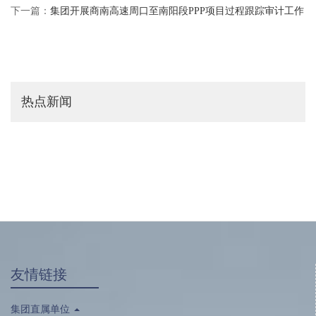
下一篇：
集团开展商南高速周口至南阳段PPP项目过程跟踪审计工作
热点新闻
友情链接
集团直属单位