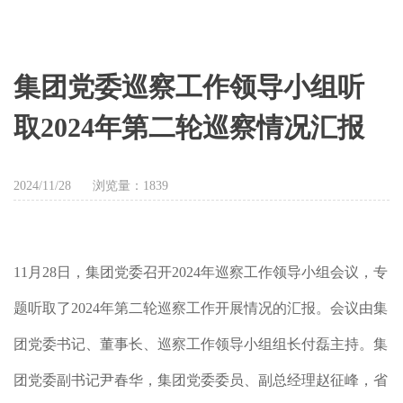
集团党委巡察工作领导小组听
取2024年第二轮巡察情况汇报
2024/11/28
浏览量：
1839
11月28日，集团党委召开2024年巡察工作领导小组会议，专
题听取了2024年第二轮巡察工作开展情况的汇报。会议由集
团党委书记、董事长、巡察工作领导小组组长付磊主持。集
团党委副书记尹春华，集团党委委员、副总经理赵征峰，省