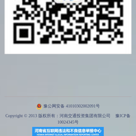
豫公网安备 41010302002091号
Copyright © 2013 版权所有：河南交通投资集团有限公司
豫ICP备
10024345号