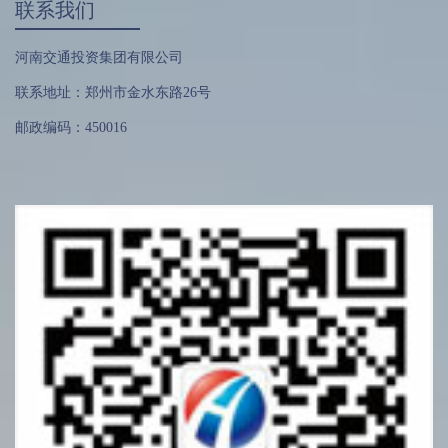
联系我们
河南交通投资集团有限公司
联系地址：郑州市金水东路26号
邮政编码：450016