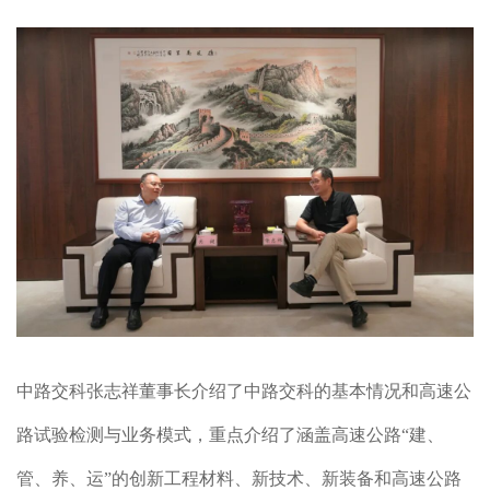
中路交科张志祥董事长介绍了中路交科的基本情况和高速公
路试验检测与业务模式，重点介绍了涵盖高速公路“建、
管、养、运”的创新工程材料、新技术、新装备和高速公路