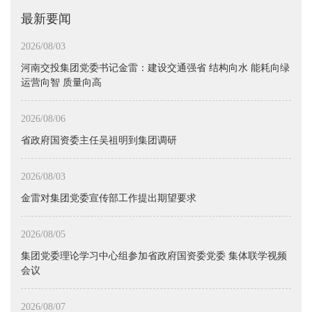
最新要闻
2026/08/03
河南交投集团党委书记金雷：建设交通强省 结构向水 能耗向绿
运营向智 质量向高
2026/08/06
省政府国资委主任吴祖明到集团调研
2026/08/03
金雷对集团党委宣传部工作提出期望要求
2026/08/05
集团党委理论学习中心组参加省政府国资委党委 集体联学视频
会议
2026/08/07