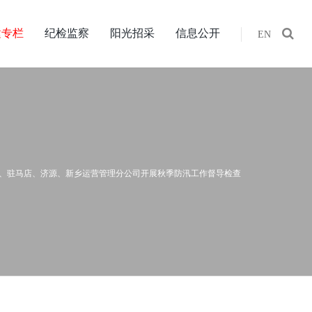
建专栏
纪检监察
阳光招采
信息公开
EN
、驻马店、济源、新乡运营管理分公司开展秋季防汛工作督导检查