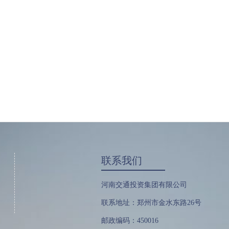
联系我们
河南交通投资集团有限公司
联系地址：郑州市金水东路26号
邮政编码：450016