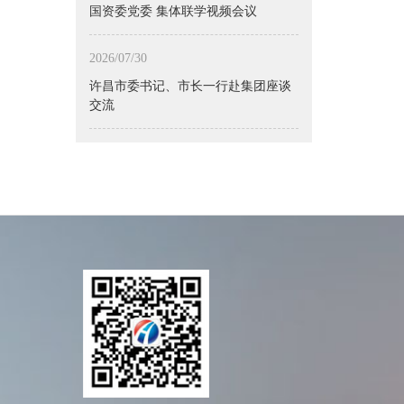
国资委党委 集体联学视频会议
2026/07/30
许昌市委书记、市长一行赴集团座谈
交流