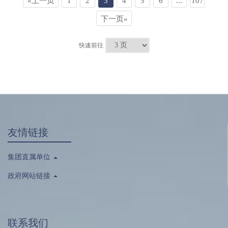
«上一页
1
2
3
4
5
6
...
107
下一页»
快速前往
友情链接
集团直属单位
政府网站链接
联系我们