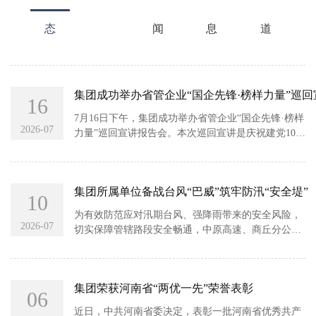
态
闻
息
道
集团成功举办省管企业“国企先锋·榜样力量”巡
16
7月16日下午，集团成功举办省管企业“国企先锋·榜样
2026-07
力量”巡回宣讲报告会。本次巡回宣讲是庆祝建党105
周年、深入贯彻落实习近平党建思想的重要载体，是
充分发挥省管企业“两优一先”示范引领作用、以高质
量党建引领保障国企高…
集团所属单位备战台风“巴威”筑牢防汛“安全堤”
10
为有效防范应对汛期台风、强降雨带来的安全风险，
2026-07
切实保障管辖路段安全畅通，中原高速、商丘分公
司、许昌分公司等单位严格落实“321”防汛机制，早谋
划、早部署、早落实，紧盯防汛关键环节，细化工作
举措，全面筑牢汛期安全生产和道路保通坚固防线。
集团荣获河南省“两优一先”荣誉表彰
一是精准…
06
近日，中共河南省委决定，表彰一批河南省优秀共产