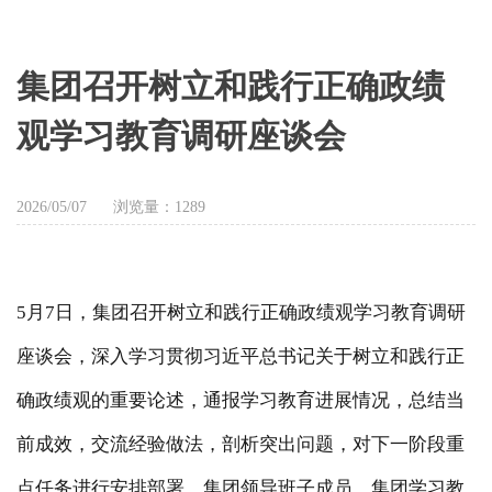
集团召开树立和践行正确政绩
观学习教育调研座谈会
2026/05/07
浏览量：
1289
5月7日，集团召开树立和践行正确政绩观学习教育调研
座谈会，深入学习贯彻习近平总书记关于树立和践行正
确政绩观的重要论述，通报学习教育
进展
情况
，
总结
当
前
成效，交流经验做法，剖析突出问题，
对
下一阶段重
点任务
进行安排部署
。集团领导班子成员，集团学习教