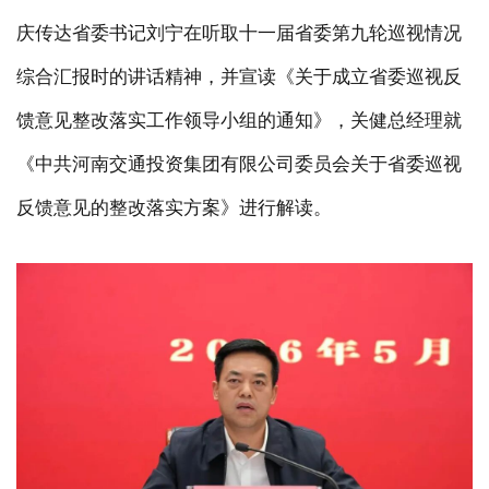
庆
传达
省委书记刘宁
在
听取十一届省委第九轮巡视情况
综合汇报时的讲话精神，
并
宣读《关于成立省委巡视反
馈意见整改落实工作领导小组的通知》，
关健总经理就
《
中共河南交通投资集团有限公司委员会
关于省委巡视
反馈意见的整改落实方案》
进行解读
。