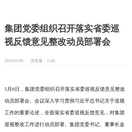
集团党委组织召开落实省委巡
视反馈意见整改动员部署会
2026/05/08
浏览量：
1249
5月8日，集团党委组织召开落实省委
巡视反馈意见整改
动员
部署
会
。
会议
深入学习贯彻习近平总书记关于巡视
工作的重要论述，全面落实省委巡视反馈意见，对集团
巡视整改工作进行动员部署。集团党委书记、董事长金