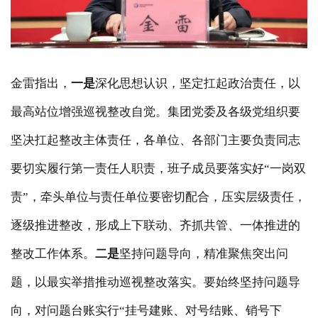
金雷指出，
一是
深化思想认识，坚定扛起政治责任，以
最高站位增强巡视整改自觉。集团党委及各级党组织要
坚决扛起整改主体责任，各单位、各部门主要负责同志
要切实履行第一责任人职责，班子成员要落实好
“一岗双
责”，牵头单位与责任单位要密切配合，压实层级责任，
逐级推进整改，形成上下联动、齐抓共管、一体推进的
整改工作体系。
二是
坚持问题导向，精准聚焦突出问
题，以最实举措推动巡视整改落实。要始终坚持问题导
向，对问题台账实行
“挂号建账、对号结账、销号下