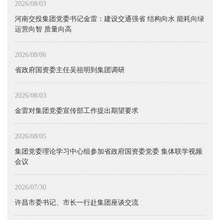
2026/08/03
河南交投集团党委书记金雷：建设交通强省 结构向水 能耗向绿
运营向智 质量向高
2026/08/06
省政府国资委主任吴祖明到集团调研
2026/08/03
金雷对集团党委宣传部工作提出期望要求
2026/08/05
集团党委理论学习中心组参加省政府国资委党委 集体联学视频
会议
2026/07/30
许昌市委书记、市长一行赴集团座谈交流