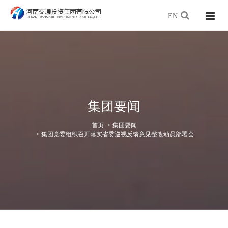
EN
集团要闻
首页
集团要闻
集团党委组织召开落实省委巡视反馈意见整改动员部署会