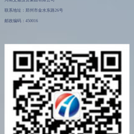
联系地址：郑州市金水东路26号
邮政编码：450016