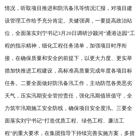
情况，听取项目推进和防汛备汛等情况汇报，对项目建
设管理工作给予充分肯定。关健强调，一要提高政治站
位，
全面落实
刘宁书记
3月20日调研沙颍河“通港达园”
工
程
的指示精神，
细化工程任务清单，加强项目时序衔
接，
在确保质量和安全的前提下，
以更大力度、更实举
措
加快
推进工程建设
，
高标准高质量完成年度各项目标
任务
。
二要全面做好防汛备汛工作，
主动防范各类恶劣
天气，压实汛期安全管控责任
，
强化汛期值班值守，
全
力筑牢汛期施工安全防线
，
确保项目安全度汛。三要
全
面落实
刘宁书记
“打造
优质工程、绿色工程、廉洁工
程
”的重大要求，在集团指导下持续完善实施方案，多措