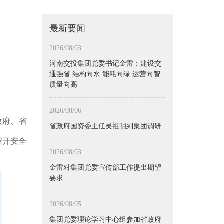
最新要闻
2026/08/03
河南交投集团党委书记金雷：建设交
通强省 结构向水 能耗向绿 运营向智
质量向高
2026/08/06
政府、省
省政府国资委主任吴祖明到集团调研
召开安全
2026/08/03
金雷对集团党委宣传部工作提出期望
要求
2026/08/05
集团党委理论学习中心组参加省政府