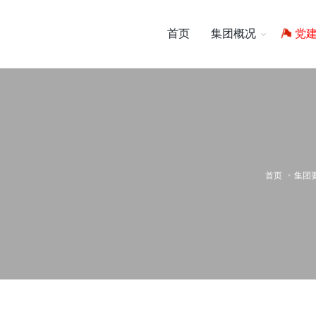
首页
集团概况
党
首页
集团