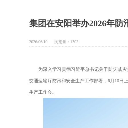
集团在安阳举办2026年
2026/06/10
浏览量：
1302
为深入学习贯彻习近平总书记关于防灾减灾
交通运输厅防汛和安全生产工作部署，6月10日
生产工作会。