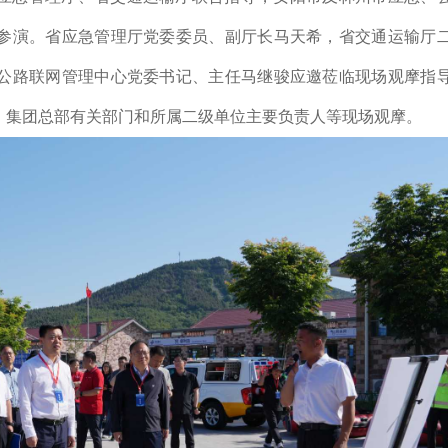
参演。省应急管理厅党委委员、副厅长马天希，省交通运输厅
公路联网管理中心党委书记、主任马继骏应邀莅临现场观摩指
。集团总部有关部门和所属二级单位主要负责人等现场观摩。